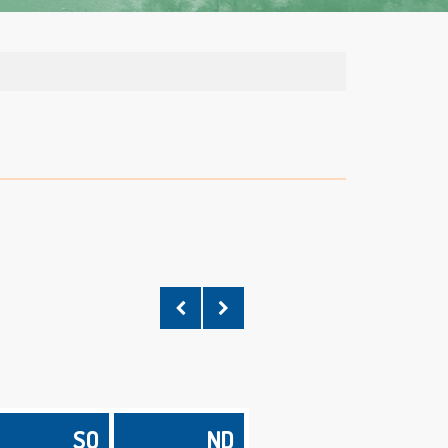
Skocz
Skocz
do
do
SO
ND