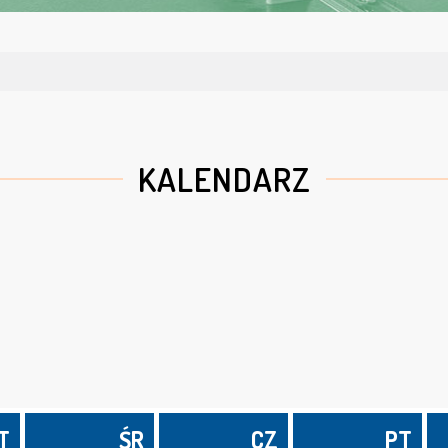
KALENDARZ
T
ŚR
CZ
PT