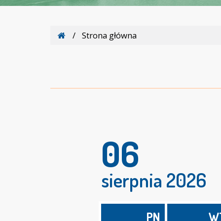
Gdzie
Strona
Strona główna
jesteśmy
główna
06
sierpnia 2026
PN
W